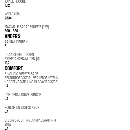
TOTALE HOOGTE
1512
WIELBASIS
2534
MAXIMALE BAGAGERUIMTE (DM³)
300 - 326
ANDERS
AANTAL DEUREN
5
DRAAICIRKEL TUSSEN
STOEPRANDEN/MUREN (M)
10,2
COMFORT
6-VOUDIG VERSTELBARE
BESTUURDERSSTOEL MET LENDENSTEUN +
HOOGTEVERSTELLING PASSAGIERSSTOEL
JA
ONE-PEDAL-DRIVE FUNCTIE
JA
REGEN- EN LICHTSENSOR
JA
SFEERVERLICHTING AANPASBAAR IN 4
ZONE
JA