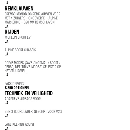
JA
REMKLAUWEN
BREMBO MONOBLOC REMKLAUWEN VÓÓR
MET 4 ZUIGERS – ONGEVERFD – ALPINE-
MARKERING – 320 MM REMSCHIJVEN
JA
RIJDEN
MICHELIN SPORT EV
JA
ALPINE SPORT CHASSIS
JA
DRIVE MODES (SAVE / NORMAL / SPORT /
PERSO) MET “DRIVE MODES” SELECTOR OP
HET STUURWIEL
JA
PACK DRIVING
€ 850
OPTIONEEL
TECHNIEK EN VEILIGHEID
ADAPTIEVE AIRBAGS VOOR
JA
GEN 3 BOORDLADER, GESCHIKT VOOR V2G
JA
LANE KEEPING ASSIST
JA