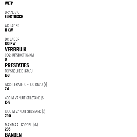
WLTP
BRANDSTOF
ELEKTRISCH
AC LADER
11 KW
DC LADER
100 KW
VERBRUIK
CO2-UITSTOOT (G/KM)
0
PRESTATIES
TOPSNELHEID (KM/U)
160
ACCELERATIE 0 - 100 KM/U (S)
7,4
400 M VANUIT STILSTAND (S)
15,5
1000 M VANUIT STILSTAND (S)
29,5
MAXIMAAL KOPPEL (NM)
285
BANDEN