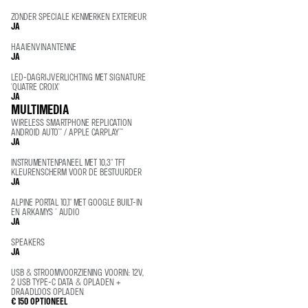
ZONDER SPECIALE KENMERKEN EXTERIEUR
JA
HAAIENVINANTENNE
JA
LED-DAGRIJVERLICHTING MET SIGNATURE
'QUATRE CROIX'
JA
MULTIMEDIA
WIRELESS SMARTPHONE REPLICATION
ANDROID AUTO™ / APPLE CARPLAY™
JA
INSTRUMENTENPANEEL MET 10,3" TFT
KLEURENSCHERM VOOR DE BESTUURDER
JA
ALPINE PORTAL 10,1" MET GOOGLE BUILT-IN
EN ARKAMYS ® AUDIO
JA
SPEAKERS
JA
USB & STROOMVOORZIENING VOORIN: 12V,
2 USB TYPE-C DATA & OPLADEN +
DRAADLOOS OPLADEN
€ 150
OPTIONEEL