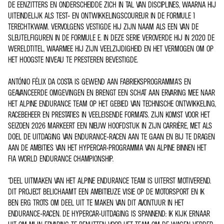
DE EENZITTERS EN ONDERSCHEIDDE ZICH IN TAL VAN DISCIPLINES, WAARNA HIJ
UITEINDELIJK ALS TEST- EN ONTWIKKELINGSCOUREUR IN DE FORMULE 1
TERECHTKWAM. VERVOLGENS VESTIGDE HIJ ZIJN NAAM ALS EEN VAN DE
SLEUTELFIGUREN IN DE FORMULE E. IN DEZE SERIE VEROVERDE HIJ IN 2020 DE
WERELDTITEL, WAARMEE HIJ ZIJN VEELZIJDIGHEID EN HET VERMOGEN OM OP
HET HOOGSTE NIVEAU TE PRESTEREN BEVESTIGDE.
ANTÓNIO FÉLIX DA COSTA IS GEWEND AAN FABRIEKSPROGRAMMA'S EN
GEAVANCEERDE OMGEVINGEN EN BRENGT EEN SCHAT AAN ERVARING MEE NAAR
HET ALPINE ENDURANCE TEAM OP HET GEBIED VAN TECHNISCHE ONTWIKKELING,
RACEBEHEER EN PRESTATIES IN VEELEISENDE FORMATS. ZIJN KOMST VOOR HET
SEIZOEN 2026 MARKEERT EEN NIEUW HOOFDSTUK IN ZIJN CARRIÈRE, MET ALS
DOEL DE UITDAGING VAN ENDURANCE-RACEN AAN TE GAAN EN BIJ TE DRAGEN
AAN DE AMBITIES VAN HET HYPERCAR-PROGRAMMA VAN ALPINE BINNEN HET
FIA WORLD ENDURANCE CHAMPIONSHIP.
“DEEL UITMAKEN VAN HET ALPINE ENDURANCE TEAM IS UITERST MOTIVEREND.
DIT PROJECT BELICHAAMT EEN AMBITIEUZE VISIE OP DE MOTORSPORT EN IK
BEN ERG TROTS OM DEEL UIT TE MAKEN VAN DIT AVONTUUR IN HET
ENDURANCE-RACEN. DE HYPERCAR-UITDAGING IS SPANNEND: IK KIJK ERNAAR