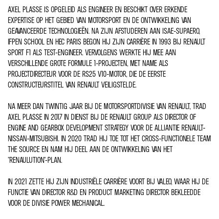
AXEL PLASSE IS OPGELEID ALS ENGINEER EN BESCHIKT OVER ERKENDE
EXPERTISE OP HET GEBIED VAN MOTORSPORT EN DE ONTWIKKELING VAN
GEAVANCEERDE TECHNOLOGIEËN. NA ZIJN AFSTUDEREN AAN ISAE-SUPAERO,
IFPEN SCHOOL EN HEC PARIS BEGON HIJ ZIJN CARRIÈRE IN 1993 BIJ RENAULT
SPORT F1 ALS TEST-ENGINEER. VERVOLGENS WERKTE HIJ MEE AAN
VERSCHILLENDE GROTE FORMULE 1-PROJECTEN, MET NAME ALS
PROJECTDIRECTEUR VOOR DE RS25 V10-MOTOR, DIE DE EERSTE
CONSTRUCTEURSTITEL VAN RENAULT VEILIGSTELDE.
NA MEER DAN TWINTIG JAAR BIJ DE MOTORSPORTDIVISIE VAN RENAULT, TRAD
AXEL PLASSE IN 2017 IN DIENST BIJ DE RENAULT GROUP ALS DIRECTOR OF
ENGINE AND GEARBOX DEVELOPMENT STRATEGY VOOR DE ALLIANTIE RENAULT-
NISSAN-MITSUBISHI. IN 2020 TRAD HIJ TOE TOT HET CROSS-FUNCTIONELE TEAM
THE SOURCE EN NAM HIJ DEEL AAN DE ONTWIKKELING VAN HET
"RENAULUTION"-PLAN.
IN 2021 ZETTE HIJ ZIJN INDUSTRIËLE CARRIÈRE VOORT BIJ VALEO, WAAR HIJ DE
FUNCTIE VAN DIRECTOR R&D EN PRODUCT MARKETING DIRECTOR BEKLEEDDE
VOOR DE DIVISIE POWER MECHANICAL.