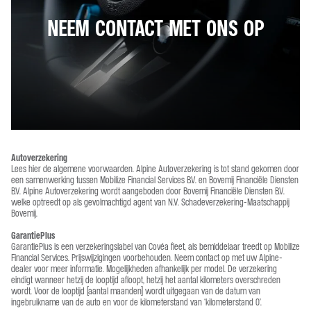
NEEM CONTACT MET ONS OP
Autoverzekering
Lees hier de algemene voorwaarden. Alpine Autoverzekering is tot stand gekomen door
een samenwerking tussen Mobilize Financial Services B.V. en Bovemij Financiële Diensten
B.V. Alpine Autoverzekering wordt aangeboden door Bovemij Financiële Diensten B.V.
welke optreedt op als gevolmachtigd agent van N.V. Schadeverzekering-Maatschappij
Bovemij.
GarantiePlus
GarantiePlus is een verzekeringslabel van Covéa fleet, als bemiddelaar treedt op Mobilize
Financial Services. Prijswijzigingen voorbehouden. Neem contact op met uw Alpine-
dealer voor meer informatie. Mogelijkheden afhankelijk per model. De verzekering
eindigt wanneer hetzij de looptijd afloopt, hetzij het aantal kilometers overschreden
wordt. Voor de looptijd (aantal maanden) wordt uitgegaan van de datum van
ingebruikname van de auto en voor de kilometerstand van ‘kilometerstand 0’.