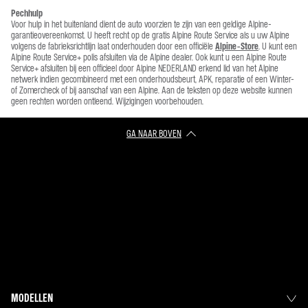
Pechhulp
Voor hulp in het buitenland dient de auto voorzien te zijn van een geldige Alpine-
garantieovereenkomst. U heeft recht op de gratis Alpine Route Service als u uw Alpine
volgens de fabrieksrichtlijn laat onderhouden door een officiële
Alpine-Store
. U kunt een
Alpine Route Service+ polis afsluiten via de Alpine dealer. Ook kunt u een Alpine Route
Service+ afsluiten bij een officieel door Alpine NEDERLAND erkend lid van het Alpine
netwerk indien gecombineerd met een onderhoudsbeurt, APK, reparatie of een Winter-
of Zomercheck of bij aanschaf van een Alpine. Aan de teksten op deze website kunnen
geen rechten worden ontleend. Wijzigingen voorbehouden.
GA NAAR BOVEN
MODELLEN