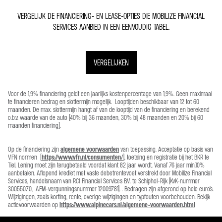
VERGELIJK DE FINANCIERING- EN LEASE-OPTIES DIE MOBILIZE FINANCIAL
SERVICES AANBIED IN EEN EENVOUDIG TABEL.
VERGELIJKEN
Voor de 1,9% financiering geldt een jaarlijks kostenpercentage van 1,9%. Geen maximaal
te financieren bedrag en slottermijn mogelijk. Looptijden beschikbaar van 12 tot 60
maanden. De max. slottermijn hangt af van de looptijd van de financiering en berekend
o.b.v. waarde van de auto (40% bij 36 maanden, 30% bij 48 maanden en 20% bij 60
maanden financiering).
Op de financiering zijn
algemene voorwaarden
van toepassing. Acceptatie op basis van
VFN normen (
https://www.vfn.nl/consumenten/
), toetsing en registratie bij het BKR te
Tiel. Lening moet zijn terugbetaald voordat klant 82 jaar wordt. Vanaf 76 jaar min.10%
aanbetalen. Aflopend krediet met vaste debetrentevoet verstrekt door Mobilize Financial
Services, handelsnaam van RCI Financial Services B.V. te Schiphol-Rijk (KvK-nummer
30055070, AFM-vergunningsnummer 12009781). . Bedragen zijn afgerond op hele euro’s.
Wijzigingen, zoals korting, rente, overige wijzigingen en typfouten voorbehouden. Bekijk
actievoorwaarden op
https://www.alpinecars.nl/algemene-voorwaarden.html