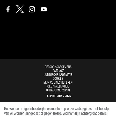
PERSOONSGEGEVENS
DATA ACT
JURIDISCHE INFORMATIE
COOKIES
MIJN COOKIES BEHEREN
TOEGANKELIJKHEID
UITFASERING 2G/3G
© ALPINE 2017 - 2026
Hoewel sommige inhoudelijke elementen op onze webpagina's met behulp
van AI worden aangepast of gegenereerd, voornamelijk achtergronddetails,